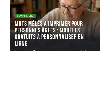
TEMPS LIBRE
Mots mêlés à imprimer Pour
personnes âgées : modèles
gratuits à personnaliser en
ligne
Les mots mêlés à imprimer pour personnes âgées
reposent sur un principe
…
4 août 2026
Contact
Mentions légales
Sitemap
© 2025 | astelos-senior.com