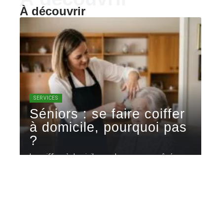
À découvrir
SERVICES
Séniors : se faire coiffer
à domicile, pourquoi pas
?
La coiffure à domicile pour les personnes âgées ne
se résume pas
…
26 mai 2026