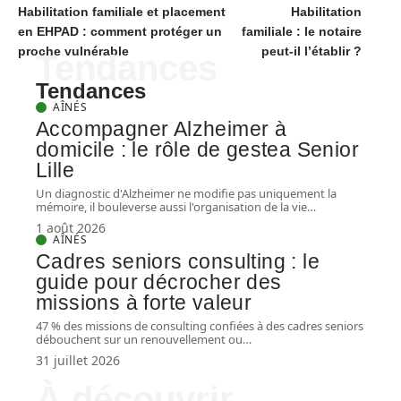
Habilitation familiale et placement
Habilitation
en EHPAD : comment protéger un
familiale : le notaire
proche vulnérable
peut-il l’établir ?
Tendances
Tendances
AÎNÉS
Accompagner Alzheimer à
domicile : le rôle de gestea Senior
Lille
Un diagnostic d'Alzheimer ne modifie pas uniquement la
mémoire, il bouleverse aussi l'organisation de la vie
…
1 août 2026
AÎNÉS
Cadres seniors consulting : le
guide pour décrocher des
missions à forte valeur
47 % des missions de consulting confiées à des cadres seniors
débouchent sur un renouvellement ou
…
31 juillet 2026
À découvrir