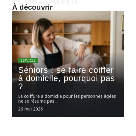
À découvrir
SERVICES
Séniors : se faire coiffer
à domicile, pourquoi pas
?
La coiffure à domicile pour les personnes âgées
ne se résume pas
…
26 mai 2026