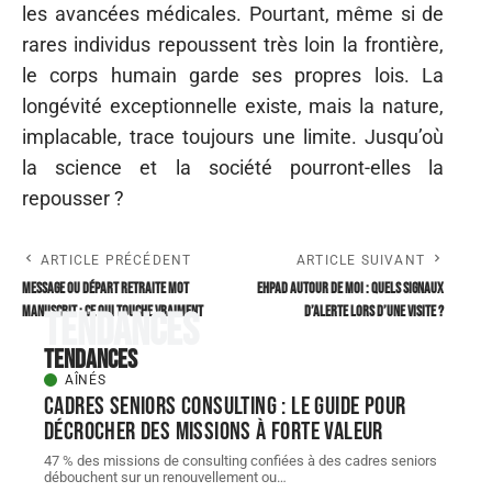
les avancées médicales. Pourtant, même si de
rares individus repoussent très loin la frontière,
le corps humain garde ses propres lois. La
longévité exceptionnelle existe, mais la nature,
implacable, trace toujours une limite. Jusqu’où
la science et la société pourront-elles la
repousser ?
ARTICLE PRÉCÉDENT
ARTICLE SUIVANT
Message ou départ retraite mot
EHPAD autour de moi : quels signaux
manuscrit : ce qui touche vraiment
d’alerte lors d’une visite ?
Tendances
Tendances
AÎNÉS
Cadres seniors consulting : le guide pour
décrocher des missions à forte valeur
47 % des missions de consulting confiées à des cadres seniors
débouchent sur un renouvellement ou
…