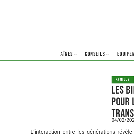
AÎNÉS
CONSEILS
EQUIPE
FAMILLE
Les b
pour 
trans
04/02/20
L’interaction entre les générations révè