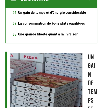
Un gain de temps et d’énergie considérable
La consommation de bons plats équilibrés
Une grande liberté quant à la livraison
Un
gai
n
de
tem
ps