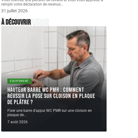
Vous touchez une pension de retraite et vous vous apprêtez à
remplir votre déclaration de revenus
…
31 juillet 2026
À découvrir
À découvrir
EQUIPEMENT
Hauteur barre WC PMR : comment
réussir la pose sur cloison en plaque
de plâtre ?
Fixer une barre d'appui WC PMR sur une cloison en
plaque de
…
7 août 2026