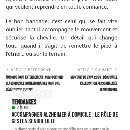
qui veulent reprendre en toute confiance.
Le bon bandage, c’est celui qui se fait vite
oublier, tant il accompagne le mouvement et
sécurise la cheville. Un détail qui change
tout, quand il s’agit de remettre le pied à
l’étrier… ou sur le terrain.
ARTICLE PRÉCÉDENT
ARTICLE SUIVANT
Musique pour enterrement : compositions
Montant de l’APA 2025 : Découvrez
classiques et contemporaines pour une
l’allocation personnalisée
célébration sereine
d’autonomie
Tendances
Tendances
AÎNÉS
Accompagner Alzheimer à domicile : le rôle de
gestea Senior Lille
Un diagnostic d'Alzheimer ne modifie pas uniquement la