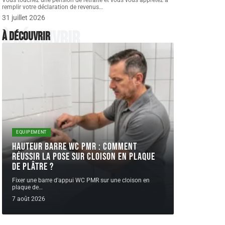
Vous touchez une pension de retraite et vous vous apprêtez à
remplir votre déclaration de revenus
…
31 juillet 2026
À découvrir
À découvrir
EQUIPEMENT
Hauteur barre WC PMR : comment
réussir la pose sur cloison en plaque
de plâtre ?
Fixer une barre d'appui WC PMR sur une cloison en
plaque de
…
7 août 2026